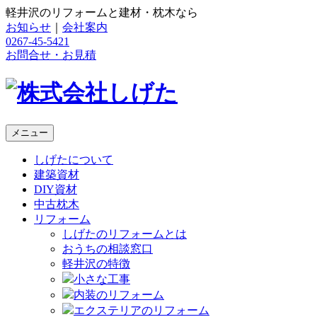
軽井沢のリフォームと建材・枕木なら
お知らせ
｜
会社案内
0267-45-5421
お問合せ・お見積
メニュー
しげたについて
建築資材
DIY資材
中古枕木
リフォーム
しげたのリフォームとは
おうちの相談窓口
軽井沢の特徴
小さな工事
内装のリフォーム
エクステリアのリフォーム