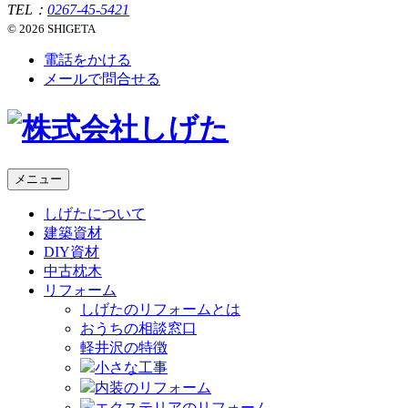
TEL：
0267-45-5421
© 2026 SHIGETA
電話をかける
メールで問合せる
メニュー
しげたについて
建築資材
DIY資材
中古枕木
リフォーム
しげたのリフォームとは
おうちの相談窓口
軽井沢の特徴
小さな工事
内装のリフォーム
エクステリアのリフォーム