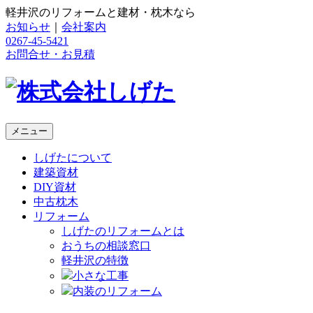
軽井沢のリフォームと建材・枕木なら
お知らせ
｜
会社案内
0267-45-5421
お問合せ・お見積
メニュー
しげたについて
建築資材
DIY資材
中古枕木
リフォーム
しげたのリフォームとは
おうちの相談窓口
軽井沢の特徴
小さな工事
内装のリフォーム