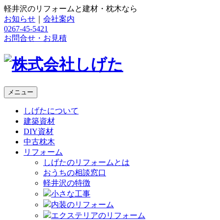
軽井沢のリフォームと建材・枕木なら
お知らせ
｜
会社案内
0267-45-5421
お問合せ・お見積
メニュー
しげたについて
建築資材
DIY資材
中古枕木
リフォーム
しげたのリフォームとは
おうちの相談窓口
軽井沢の特徴
小さな工事
内装のリフォーム
エクステリアのリフォーム