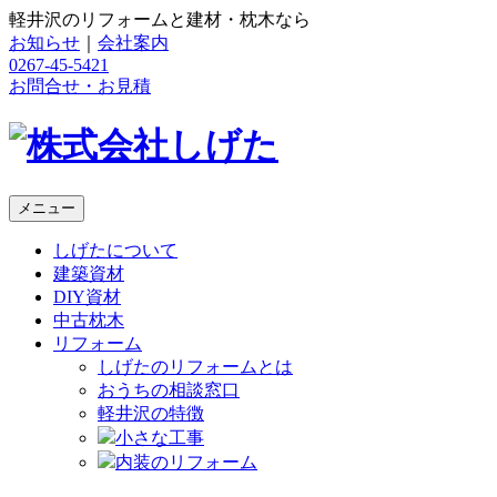
軽井沢のリフォームと建材・枕木なら
お知らせ
｜
会社案内
0267-45-5421
お問合せ・お見積
メニュー
しげたについて
建築資材
DIY資材
中古枕木
リフォーム
しげたのリフォームとは
おうちの相談窓口
軽井沢の特徴
小さな工事
内装のリフォーム